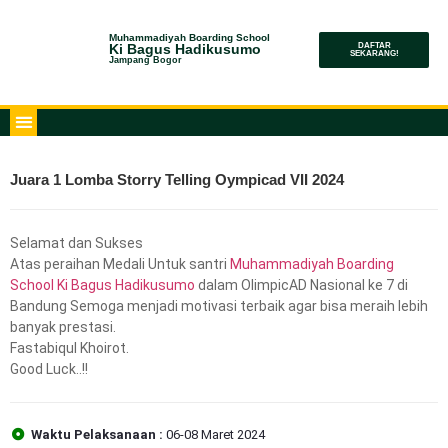
Muhammadiyah Boarding School
Ki Bagus Hadikusumo
DAFTAR
SEKARANG!
Jampang Bogor
Juara 1 Lomba Storry Telling Oympicad VII 2024
Selamat dan Sukses
Atas peraihan Medali Untuk santri
Muhammadiyah Boarding
School Ki Bagus Hadikusumo
dalam OlimpicAD Nasional ke 7 di
Bandung Semoga menjadi motivasi terbaik agar bisa meraih lebih
banyak prestasi.
Fastabiqul Khoirot.
Good Luck..!!
Waktu Pelaksanaan :
06-08 Maret 2024