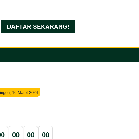
DAFTAR SEKARANG!
inggu, 10 Maret 2024
0
0
0
0
0
0
0
0