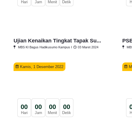
Hari
Jam
Menit
Detik
H
Ujian Kenaikan Tingkat Tapak Su...
PSB
MBS KI Bagus Hadikusumo Kampus I
03 Maret 2024
MBS
Kamis, 1 Desember 2022
M
0
0
0
0
0
0
0
0
Hari
Jam
Menit
Detik
H