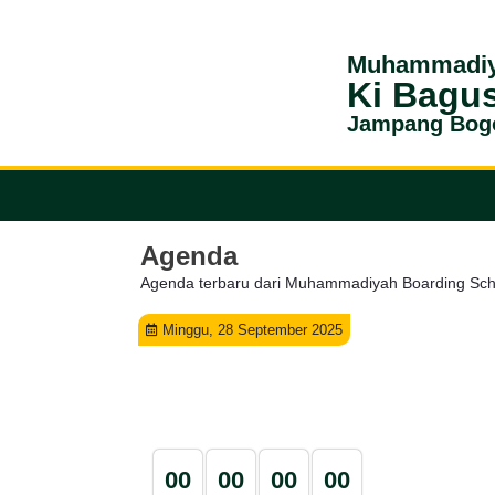
Muhammadiy
Ki Bagu
Jampang Bog
Agenda
Agenda terbaru dari Muhammadiyah Boarding Sch
Minggu, 28 September 2025
0
0
0
0
0
0
0
0