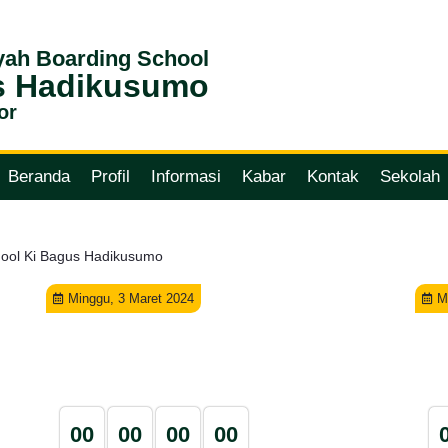
ah Boarding School
s Hadikusumo
or
Beranda
Profil
Informasi
Kabar
Kontak
Sekolah
ool Ki Bagus Hadikusumo
Minggu, 3 Maret 2024
M
0
0
0
0
0
0
0
0