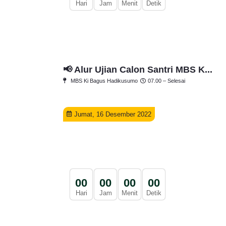
Hari
Jam
Menit
Detik
📢 Alur Ujian Calon Santri MBS K...
MBS Ki Bagus Hadikusumo
07.00 – Selesai
Jumat, 16 Desember 2022
0
0
0
0
0
0
0
0
Hari
Jam
Menit
Detik