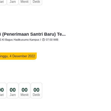
ari
Jam
Menit
Detik
 (Penerimaan Santri Baru) Te...
 KI Bagus Hadikusumo Kampus I
07:00 WIB
inggu, 4 Desember 2022
0
0
0
0
0
0
0
0
ari
Jam
Menit
Detik