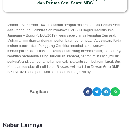
dan Pentas Seni Santri MBS
Malam 1 Muharram 1441 H diakhiri dengan malam puncak Pentas Seni
dan Panggung Gembira Santriwan/wati MBS Ki Bagus Hadikusumo
Jampang – Bogor (31/08/2019), yang sebelumnya kegiatan Semarak
Muharram ini diawali dengan perlombaan-perlombaan Agustusan. Pada
malam puncak dan Panggung Gembira tersebut santriwan/wati
menampilkan kreatifitas dan keunggulan yang mereka miliki, diantaranya
keahlian berbahasa asing, tari-tarian, kabaret, pantonim, nasyid, musik
perkusi/band, dan penampilan puncak nya yaitu seni beladiri Tapak Suci.
Kegiatan tersebut dihadiri oleh Siswa/siswi, staff dan Dewan Guru SMP
BP FAI UMJ serta para wali santri dari berbagai wilayah.
Bagikan :
Kabar Lainnya