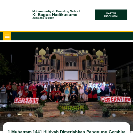
Muhammadiyah Boarding School
Ki Bagus Hadikusumo
DAFTAR
SEKARANG!
Jampang Bogor
1 Muharram 1441 Hijriyah Dimeriahkan Panggung Gembira