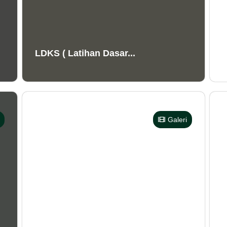
LDKS ( Latihan Dasar...
Galeri
Upacara Bendera Hari...