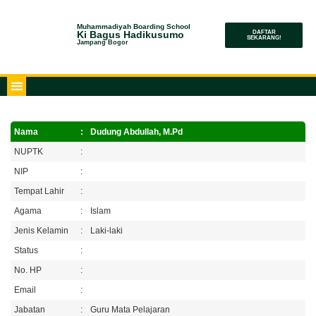
Muhammadiyah Boarding School
Ki Bagus Hadikusumo
DAFTAR
SEKARANG!
Jampang Bogor
Nama
:
Dudung Abdullah, M.Pd
NUPTK
:
NIP
:
Tempat Lahir
:
Agama
:
Islam
Jenis Kelamin
:
Laki-laki
Status
:
No. HP
:
Email
:
Jabatan
:
Guru Mata Pelajaran