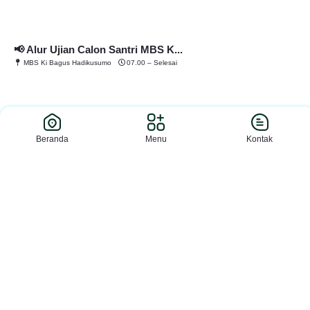
📢 Alur Ujian Calon Santri MBS K...
MBS Ki Bagus Hadikusumo
07.00 – Selesai
Pengumuman
Sekolah
Beranda
Menu
Kontak
Pengumuman