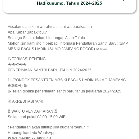
Hadikusumo, Tahun 2024-2025
Assalamu’alaikum warahmatullahi wa barakaatuh.
Apa Kabar Bapak/Ibu.?
Semoga Selalu dalam Lindungan Allah Ta’ala.
Mohon izin kami ingin berbagi Informasi Pendaftaran Santri Baru: (SMP
MBS KI BAGUS HADIKUSUMO JAMPANG BOGOR) 🙏🙏🙏
INFORMASI PENTING
📢📢📢📢📢
PENERIMAAN SANTRI BARU TAHUN 2024/2025
🕌 (PONDOK PESANTREN MBS KI BAGUS HADIKUSUMO JAMPANG
BOGOR) 🕌
📝 Telah dibuka penerimaan santri baru tahun pelajaran 2024/2025
🥇 AKREDITASI “A”🥇
⏳ WAKTU PENDAFTARAN ⏳
Setiap hari pukul 08.00-15.00 WIB
❗️ Pendaftaran akan ditutup jika kuota terpenuhi ❗️
Hubungi kami via WhatsApp:
☎️ Wa.me/085778993848