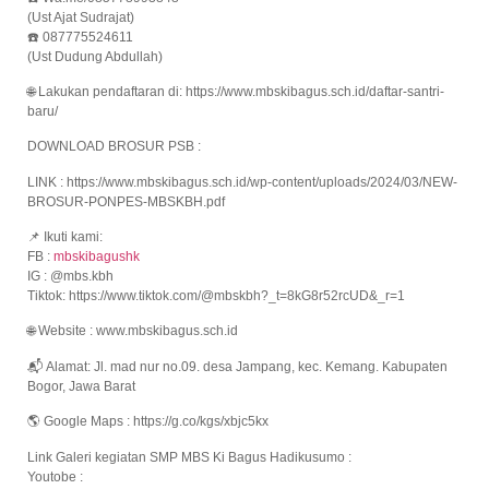
(Ust Ajat Sudrajat)
☎️ 087775524611
(Ust Dudung Abdullah)
🌐 Lakukan pendaftaran di: https://www.mbskibagus.sch.id/daftar-santri-
baru/
DOWNLOAD BROSUR PSB :
LINK : https://www.mbskibagus.sch.id/wp-content/uploads/2024/03/NEW-
BROSUR-PONPES-MBSKBH.pdf
📌 Ikuti kami:
FB :
mbskibagushk
IG : @mbs.kbh
Tiktok: https://www.tiktok.com/@mbskbh?_t=8kG8r52rcUD&_r=1
🌐 Website : www.mbskibagus.sch.id
📬 Alamat: Jl. mad nur no.09. desa Jampang, kec. Kemang. Kabupaten
Bogor, Jawa Barat
🌎 Google Maps : https://g.co/kgs/xbjc5kx
Link Galeri kegiatan SMP MBS Ki Bagus Hadikusumo :
Youtobe :