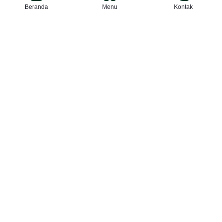
Beranda
Menu
Kontak
MBS Ki Bagus Hadikusumo
Bogor lepas Delapan
Alumni Lanjut Studi ke
Universitas Al-Azhar Mesir