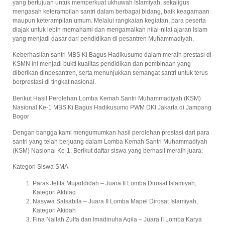
yang bertujuan untuk memperkuat ukhuwah Islamiyah, sekaligus
mengasah keterampilan santri dalam berbagai bidang, baik keagamaan
maupun keterampilan umum. Melalui rangkaian kegiatan, para peserta
diajak untuk lebih memahami dan mengamalkan nilai-nilai ajaran Islam
yang menjadi dasar dari pendidikan di pesantren Muhammadiyah.
Keberhasilan santri MBS Ki Bagus Hadikusumo dalam meraih prestasi di
KSMN ini menjadi bukti kualitas pendidikan dan pembinaan yang
diberikan dinpesantren, serta menunjukkan semangat santri untuk terus
berprestasi di tingkat nasional.
Berikut Hasil Perolehan Lomba Kemah Santri Muhammadiyah (KSM)
Nasional Ke-1 MBS Ki Bagus Hadikusumo PWM DKI Jakarta di Jampang
Bogor
Dengan bangga kami mengumumkan hasil perolehan prestasi dari para
santri yang telah berjuang dalam Lomba Kemah Santri Muhammadiyah
(KSM) Nasional Ke-1. Berikut daftar siswa yang berhasil meraih juara:
Kategori Siswa SMA
Paras Jelita Mujaddidah – Juara II Lomba Dirosat Islamiyah,
Kategori Akhlaq
Nasywa Salsabila – Juara II Lomba Mapel Dirosat Islamiyah,
Kategori Akidah
Fina Nailah Zulfa dan Imadinuha Aqila – Juara II Lomba Karya