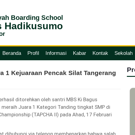
ah Boarding School
s Hadikusumo
or
Beranda
Profil
Informasi
Kabar
Kontak
Sekolah
Pr
ra 1 Kejuaraan Pencak Silat Tangerang
hasil ditorehkan oleh santri MBS Ki Bagus
l meraih Juara 1 Kategori Tanding tingkat SMP di
Championship (TAPCHA II) pada Ahad, 17 Februari
at dihubungi via telepon membenarkan bahwa salah