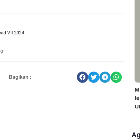
cad VII 2024
ng
Bagikan :
M
l
U
Ag