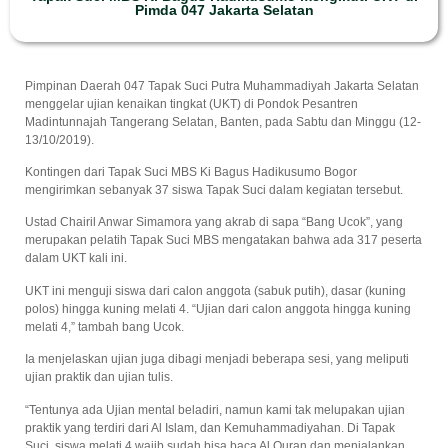
Pimda 047 Jakarta Selatan
Pimpinan Daerah 047 Tapak Suci Putra Muhammadiyah Jakarta Selatan
menggelar ujian kenaikan tingkat (UKT) di Pondok Pesantren
Madintunnajah Tangerang Selatan, Banten, pada Sabtu dan Minggu (12-
13/10/2019).
Kontingen dari Tapak Suci MBS Ki Bagus Hadikusumo Bogor
mengirimkan sebanyak 37 siswa Tapak Suci dalam kegiatan tersebut.
Ustad Chairil Anwar Simamora yang akrab di sapa “Bang Ucok”, yang
merupakan pelatih Tapak Suci MBS mengatakan bahwa ada 317 peserta
dalam UKT kali ini.
UKT ini menguji siswa dari calon anggota (sabuk putih), dasar (kuning
polos) hingga kuning melati 4. “Ujian dari calon anggota hingga kuning
melati 4,” tambah bang Ucok.
Ia menjelaskan ujian juga dibagi menjadi beberapa sesi, yang meliputi
ujian praktik dan ujian tulis.
“Tentunya ada Ujian mental beladiri, namun kami tak melupakan ujian
praktik yang terdiri dari Al Islam, dan Kemuhammadiyahan. Di Tapak
Suci, siswa melati 4 wajib sudah bisa baca Al Quran dan menjalankan